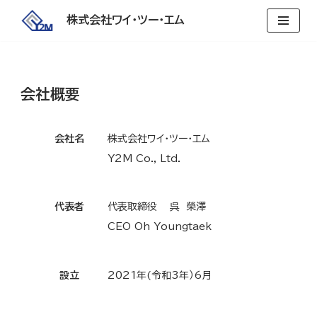
株式会社ワイ・ツー・エム
콘
텐
츠
로
会社概要
건
너
会社名
株式会社ワイ・ツー・エム
뛰
기
Y2M Co., Ltd.
代表者
代表取締役 呉 榮澤
CEO Oh Youngtaek
設立
2021年(令和3年）6月